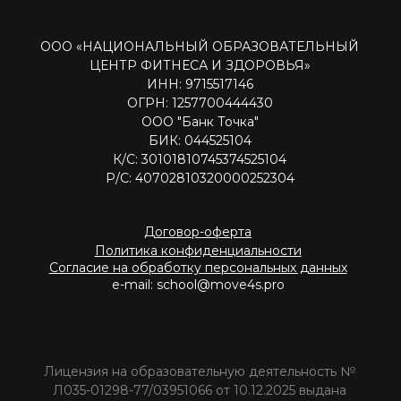
ООО «НАЦИОНАЛЬНЫЙ ОБРАЗОВАТЕЛЬНЫЙ
ЦЕНТР ФИТНЕСА И ЗДОРОВЬЯ»
ИНН: 9715517146
ОГРН: 1257700444430
ООО "Банк Точка"
БИК: 044525104
К/С: 30101810745374525104
Р/С: 40702810320000252304
Договор-оферта
Политика конфиденциальности
Согласие на обработку персональных данных
e-mail: school@move4s.pro
Лицензия на образовательную деятельность №
Л035-01298-77/03951066 от 10.12.2025 выдана
Департаментом образования и науки города
Москвы
© Все права защищены. 2021-2026
Персональные данные тренеров Национального образовательного
центра фитнеса и здоровья размещены на сайте с их согласия.
Посетителям сайта разрешено исключительно ознакомление