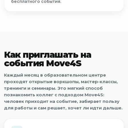
бесплатного события.
Договор-оферта
Политика конфиденциальности
Согласие на обработку персональных данных
e-mail: school@move4s.pro
Лицензия на образовательную деятельность №
Л035-01298-77/03951066 от 10.12.2025 выдана
Департаментом образования и науки города
Москвы
Как приглашать на
события Move4S
© Все права защищены. 2021-2026
Персональные данные тренеров Национального образовательного
Каждый месяц в образовательном центре
центра фитнеса и здоровья размещены на сайте с их согласия.
Посетителям сайта разрешено исключительно ознакомление
проходят открытые воркшопы, мастер-классы,
с указанными данными (доступ). Копирование, дальнейшее
использование запрещены"
тренинги и семинары. Это мягкий способ
познакомить коллег с подходом Move4S:
человек приходит на событие, забирает пользу
для работы и сам решает, хочет ли идти дальше.