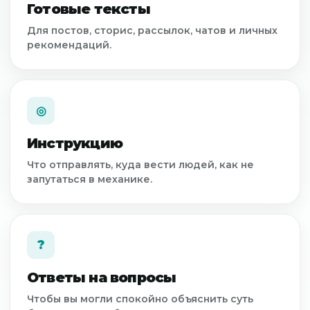
Готовые тексты
Для постов, сторис, рассылок, чатов и личных
рекомендаций.
◎
Инструкцию
Что отправлять, куда вести людей, как не
запутаться в механике.
ООО «НАЦИОНАЛЬНЫЙ ОБРАЗОВАТЕЛЬНЫЙ
ЦЕНТР ФИТНЕСА И ЗДОРОВЬЯ»
ИНН: 9715517146
?
ОГРН: 1257700444430
ООО "Банк Точка"
БИК: 044525104
Ответы на вопросы
К/С: 30101810745374525104
Р/С: 40702810320000252304
Чтобы вы могли спокойно объяснить суть