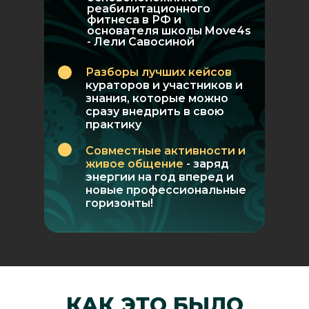
реабилитационного
фитнеса в РФ и
основателя школы Move4s
- Лели Савосиной
Разборы лучших кейсов
кураторов и участников и
знания, которые можно
сразу внедрить в свою
практику
Совместные активности и
живое общение
- заряд
энергии на год вперед и
новые профессиональные
горизонты!
КАК ЭТО
БЫЛО