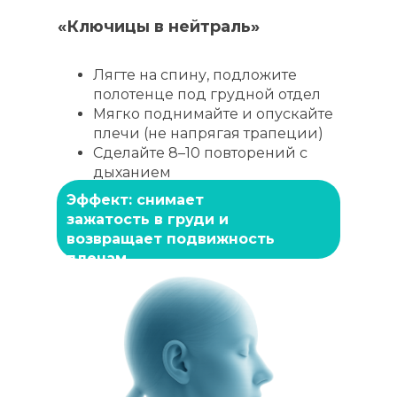
«Ключицы в нейтраль»
ООО «НАЦИОНАЛЬНЫЙ ОБРАЗОВАТЕЛЬНЫЙ
Лягте на спину, подложите
ЦЕНТР ФИТНЕСА И ЗДОРОВЬЯ»
полотенце под грудной отдел
ИНН: 9715517146
ОГРН: 1257700444430
Мягко поднимайте и опускайте
ООО "Банк Точка"
плечи (не напрягая трапеции)
БИК: 044525104
К/С: 30101810745374525104
Сделайте 8–10 повторений с
Р/С: 40702810320000252304
дыханием
Договор-оферта
Эффект: снимает
Политика конфиденциальности
зажатость в груди и
Согласие на обработку персональных данных
e-mail: school@move4s.pro
возвращает подвижность
плечам
Лицензия на образовательную деятельность №
Л035-01298-77/03951066 от 10.12.2025 выдана
Департаментом образования и науки города
Москвы
© Все права защищены. 2021-2026