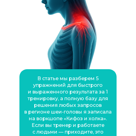
В статье мы разберем 5
упражнений для быстрого
и выраженного результата за 1
тренировку, а полную базу для
решения любых запросов
в регионе шеи-головы я записала
на воркшопе «Кифоз и холка».
Если вы тренер и работаете
с людьми — приходите, это