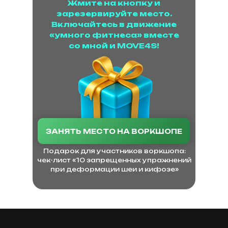
Жмите на кнопку и
зарезервируйте место.
Включайтесь в движение
«умного фитнеса» вместе
со мной и MOVE4S!
ЗАНЯТЬ МЕСТО НА ВОРКШОПЕ
Подарок для участников воркшопа:
чек-лист «10 запрещенных упражнений
при деформации шеи и кифозе»