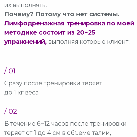
РЕГИСТРАЦИЯ
ЗАКОНЧИТСЯ ЧЕРЕЗ:
00
04
38
:
:
часов
минут
секунд
ЗАНЯТЬ МЕСТО НА
ВОРКШОПЕ
ООО «НАЦИОНАЛЬНЫЙ ОБРАЗОВАТЕЛЬНЫЙ
ЦЕНТР ФИТНЕСА И ЗДОРОВЬЯ»
ИНН: 9715517146
ОГРН: 1257700444430
ООО "Банк Точка"
БИК: 044525104
К/С: 30101810745374525104
Р/С: 40702810320000252304
Договор-оферта