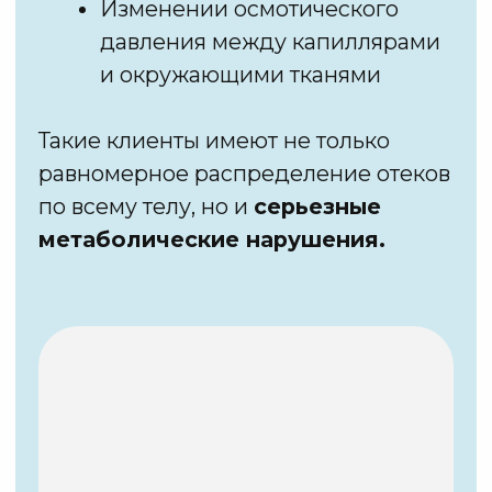
АКТИВАЦИИ
Лимфа двигается в определенном
направлении, с определенной
скоростью.
Если давать упражнения
непоследовательно и в неправильном
направлении —
можно получить
обратный эффект:
Интоксикация
Появление сыпи
Увеличение или
перемещение отека