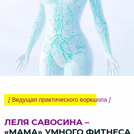
ЛЕЛЯ САВОСИНА –
«МАМА» УМНОГО ФИТНЕСА
Создатель Национального
образовательного центра фитнеса
и здоровья MOVE4S
Более 37 лет практики
Врач превентивной и антиэйдж
медицины, ЛФК, остеопат