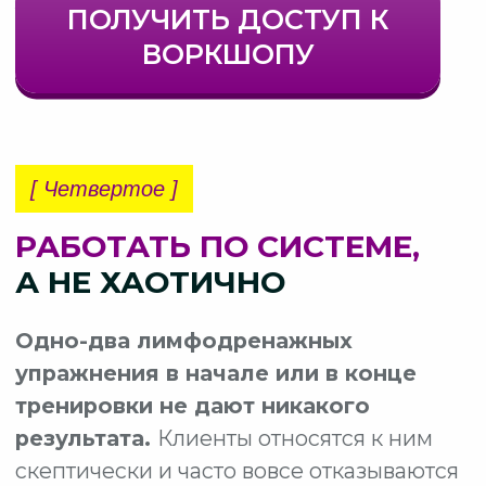
✅ На реальной модели разберем
технологию проведения
лимфодренажной тренировки
✅ Покажем, как активировать все 14
лимфатических коллекторов
✅ Дадим готовую систему, которую
вы сможете применять уже
на следующий день
Продолжительность:
2 часа
На воркшопе вам понадобятся:
весы, сантиметровая лента, стакан
горячей воды, коврик, блокнот
и ручка.
Всех участников воркшопа ждет
именной сертификат
и ПОДАРОК — тренировка
по перепрограммированию таза.