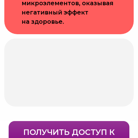
«периферического сердца»)
происходит:
Уменьшение венозного
возврата
Повышение венозного
давления
Застой в микроциркуляторном
русле
Снижение артериального
притока по механизму обратной
связи