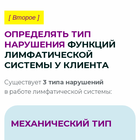
ВОРКШОПУ
СОБИРАЮЩИЙ ТИП
Развивается в результате:
Изменений биохимических
свойств тканевых белков
Уменьшения проницаемости
лимфатических капилляров
Изменении осмотического
давления между капиллярами
и окружающими тканями
Такие клиенты имеют не только
равномерное распределение отеков
по всему телу, но и
серьезные
метаболические нарушения.