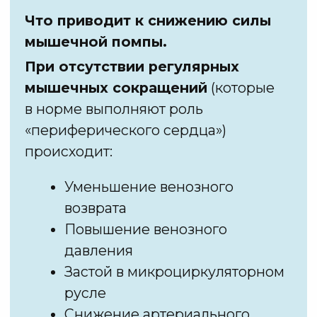
лимфатических коллекторов.
Посмотрите на схему лимфатических
коллекторов — всего их 14.
Если вы не знаете, как активировать
остальные 11, вы получаете лишь
частичный и кратковременный эффект.
Хотите разобраться, как
РАБОТАТЬ С
ЛИМФОЙ СО 100% ЭФФЕКТОВ?