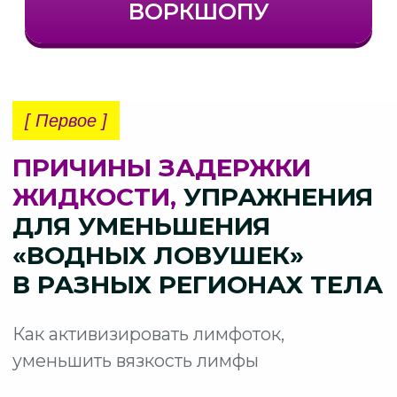
СОСУДИСТЫЙ ТИП
Появляется при
эндотелиальной дисфункции
капилляров,
когда лимфатические
капилляры не могут удалить
избыток интерстициальной
(внеклеточную) жидкости.
ПОЛУЧИТЬ ДОСТУП К