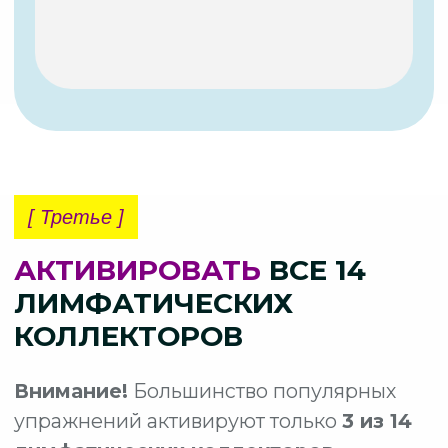
Клиент явно будет не в восторге.
Вопрос:
как можно хаотично
воздействовать на тело, не учитывать
нюансы техники, тип нарушения работы
лимфатической системы… и при этом
ждать результата?
Ответ:
никак.
Последовательность и правильная
техника
КРАЙНЕ ВАЖНЫ
в работе
с лимфатической системой
ПОЛУЧИТЬ ДОСТУП К
ВОРКШОПУ
[ Шестое ]