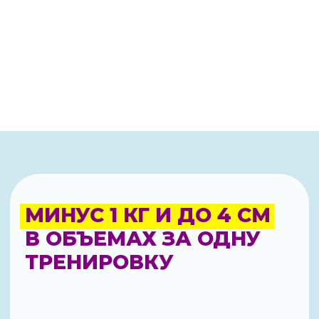
[ Это важно ]
ЧТО НУЖНО ДЛЯ ТОГО,
ЧТОБЫ РАБОТАТЬ
С ЛИМФАТИЧЕСКОЙ
СИСТЕМОЙ ЭФФЕКТИВНО
«Прыжки», «Тараканчики»
не работают!
Мочегонные препараты
имеет кратковременный
эффект и влияют
на содержание жизненно
необходимых
микроэлементов, оказывая
негативный эффект
на здоровье.