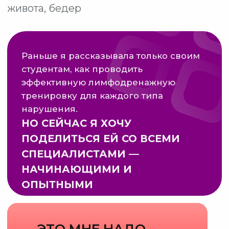
Политика конфиденциальности
Согласие на обработку персональных данных
e-mail: school@move4s.pro
Лицензия на образовательную деятельность №
Л035-01298-77/03951066 от 10.12.2025 выдана
Департаментом образования и науки города
Москвы
© Все права защищены. 2021-2026
Персональные данные тренеров Национального образовательного
центра фитнеса и здоровья размещены на сайте с их согласия.
Посетителям сайта разрешено исключительно ознакомление
с указанными данными (доступ). Копирование, дальнейшее
использование запрещены"