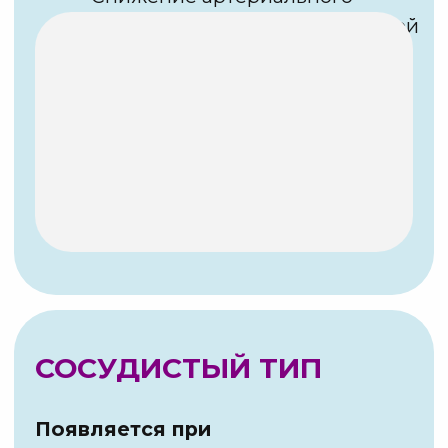
👉 Регистрируйтесь на воркшоп
и забирайте готовые инструменты
для СНИЖЕНИЯ ВЕСА, РЕЛЬЕФНОСТИ
И УМЕНЬШЕНИЯ ОТЕКОВ у клиентов
ПОЛУЧИТЬ ДОСТУП К
ВОРКШОПУ
[ Четвертое ]
РАБОТАТЬ ПО СИСТЕМЕ,
А НЕ ХАОТИЧНО
Одно-два лимфодренажных
упражнения в начале или в конце