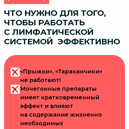
Клиенты имеют
локализованный
застой лимфы
в области таза,
живота или конечностей.
Он возникает при:
Листайте вправо
Ограничении подвижности в
суставах (например,
тазобедренных)
Смещении сегмента тела
(протракция головы, наклон
таза)
Гипотонусе мышц
Сдавлении или закупорке
лимфатических сосудов,
блокаде лимфатических узлов
Что приводит к снижению силы
мышечной помпы.
При отсутствии регулярных
мышечных сокращений
(которые
в норме выполняют роль