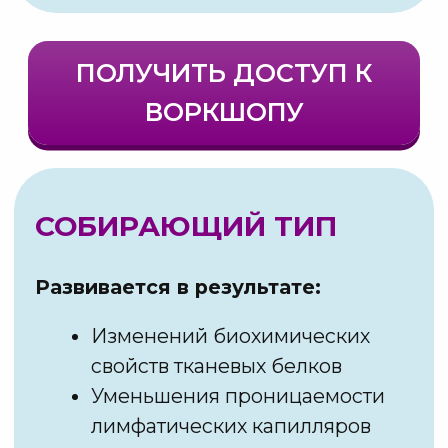
Раньше я рассказывала только своим
студентам, как проводить
эффективную лимфодренажную
тренировку для каждого типа
нарушения.
НО СЕЙЧАС Я ХОЧУ
ПОДЕЛИТЬСЯ ЕЙ СО ВСЕМИ
СПЕЦИАЛИСТАМИ —
НАЧИНАЮЩИМИ И
ОПЫТНЫМИ
ЭТО МНЕ НАДО
[ Пятое ]
ИСПОЛЬЗОВАТЬ
ПРАВИЛЬНУЮ
ПОСЛЕДОВАТЕЛЬНОСТЬ