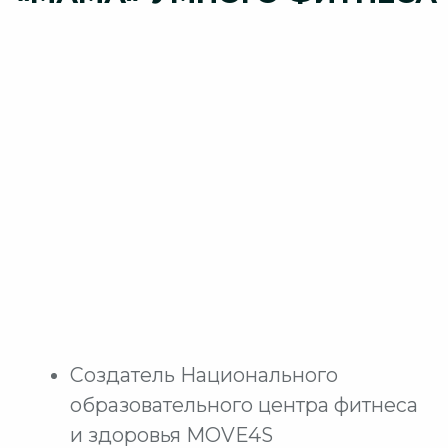
Прошла путь от тренера групповых
программ до фитнес директора
сети клубов
Основоположник
восстановительного фитнеса
в России с 2001 г
С 2002 г. презентер
международных и российских
конвенций. Амбассадор Фитнес
Россия, МИОФФ
[ Кому будет интересно ]
ЕСЛИ ВЫ ХОТИТЕ
ПРИМЕНЯТЬ МЕТОДЫ
МЯГКОГО ФИТНЕСА И
ДАВАТЬ ОЩУТИМЫЙ
РЕЗУЛЬТАТ КЛИЕНТУ
ПОСЛЕ ПЕРВОЙ
ТРЕНИРОВКИ, ВИДЯ