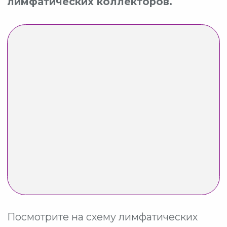
АКТИВИРОВАТЬ
ЖИДКОСТНЫЕ СРЕДЫ
ОРГАНИЗМА
Если вы даете упражнения, которые
задействуют
только мелкие
лимфатические капилляры и сосуды
(например, «удары пятками» или
«тараканчики»), будьте готовы
к
кратковременному эффекту
, который
пройдет в течение 1−2 часов.
Для стойкого результата нужна
система
активации жидкостных сред
организма.
Без этой системы может наступить
интоксикация – и клиент будет
недоволен.
НА ВОРКШОПЕ
я покажу, как этого
избежать.