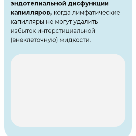
тренировки не дают никакого
результата.
Клиенты относятся к ним
скептически и часто вовсе отказываются
их выполнять.
Почему? Потому что нет системы.
Лимфодренажная тренировка по моей
методике состоит из 20−25
упражнений,
выполняя которые клиент:
/ 01
Сразу после тренировки теряет
до 1 кг веса
/ 02
В течение 6−12 часов после тренировки
теряет от 1 до 4 см в объеме талии,
живота, бедер