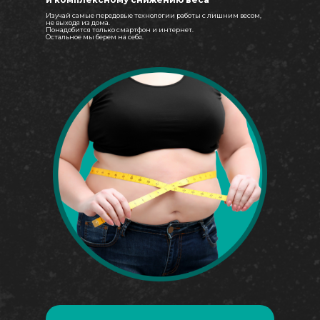
Изучай самые передовые технологии работы с лишним весом,
не выходя из дома.
Понадобится только смартфон и интернет.
Остальное мы берем на себя.
Для профессионалов и экспертов
,
работающих в направлении
коррекции веса, расстройства
пищевого поведения
– фитнес
тренеров, массажистов, психологов,
нутрициологов, диетологов,
йоготерапевтов и других
специалистов, которые хотят
расширить спектр своих услуг,
сделать их более качественными и
эффективными для клиентов.
У каждого из вас наверняка есть
подопечные, которые теряют
мотивацию, перестают работать с
вами, ищут другого специалиста,
потому что им никак не удается
сбросить вес, несмотря на все ваши
усилия.