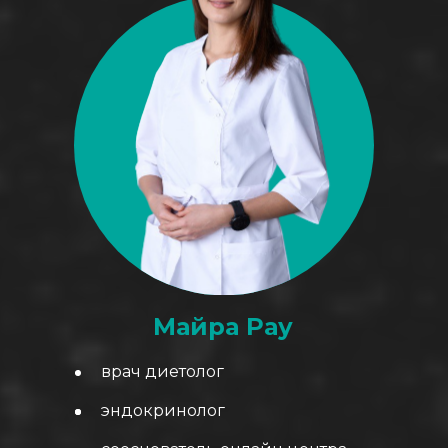
Майра Рау
врач диетолог
эндокринолог