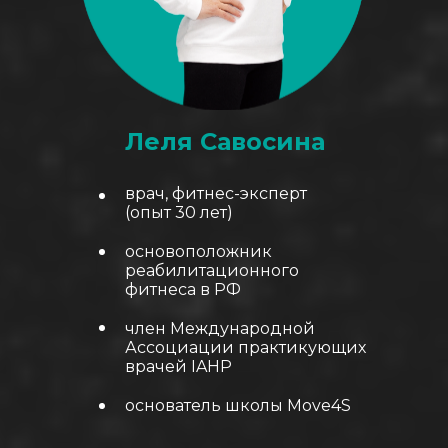
Леля Савосина
врач, фитнес-эксперт
(опыт 30 лет)
основоположник
реабилитационного
фитнеса в РФ
член Международной
Ассоциации практикующих
врачей IAHP
основатель школы Move4S