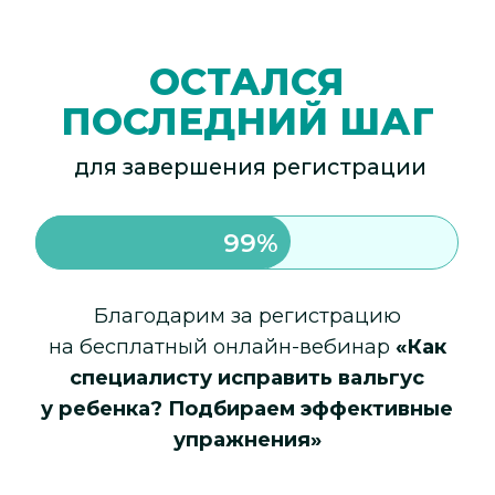
ОСТАЛСЯ
ПОСЛЕДНИЙ ШАГ
для завершения регистрации
99%
Благодарим за регистрацию
на бесплатный онлайн-вебинар
«Как
специалисту исправить вальгус
у ребенка? Подбираем эффективные
упражнения»
Для завершения регистрации
переходите в телеграм-бота
и забирайте 🎁 подарок — ВИДЕОУРОК
«Что важно учесть, чтобы провести
безопасную тренировку для детей.