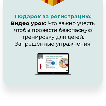
ООО «НАЦИОНАЛЬНЫЙ ОБРАЗОВАТЕЛЬНЫЙ
ЦЕНТР ФИТНЕСА И ЗДОРОВЬЯ»
ИНН: 9715517146
ОГРН: 1257700444430
ООО "Банк Точка"
БИК: 044525104
К/С: 30101810745374525104
Р/С: 40702810320000252304
Договор-оферта
Политика конфиденциальности
Согласие на обработку персональных данных
e-mail: school@move4s.pro
Лицензия на образовательную деятельность №
Л035-01298-77/03951066 от 10.12.2025 выдана
Департаментом образования и науки города
Москвы