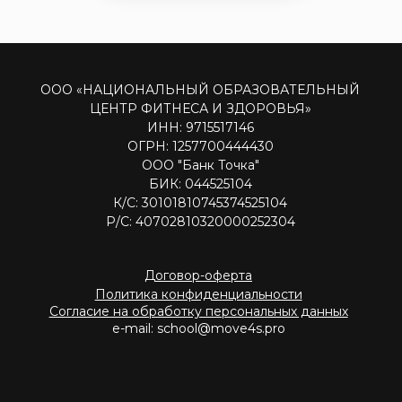
e-mail: school@move4s.pro
Лицензия на образовательную деятельность №
Л035-01298-77/03951066 от 10.12.2025 выдана
Департаментом образования и науки города
Москвы
© Все права защищены. 2021-2026
Персональные данные тренеров Национального образовательного
центра фитнеса и здоровья размещены на сайте с их согласия.
Посетителям сайта разрешено исключительно ознакомление
с указанными данными (доступ). Копирование, дальнейшее
использование запрещены"