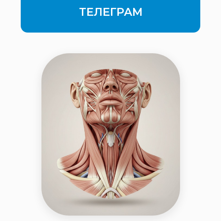
ООО «НАЦИОНАЛЬНЫЙ ОБРАЗОВАТЕЛЬНЫЙ
ЦЕНТР ФИТНЕСА И ЗДОРОВЬЯ»
ИНН: 9715517146
ОГРН: 1257700444430
ООО "Банк Точка"
БИК: 044525104
К/С: 30101810745374525104
Р/С: 40702810320000252304
Договор-оферта
Политика конфиденциальности
Согласие на обработку персональных данных