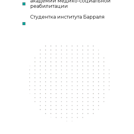
академии медико-социальной
реабилитации
Студентка института Барраля
ООО «НАЦИОНАЛЬНЫЙ ОБРАЗОВАТЕЛЬНЫЙ
ЦЕНТР ФИТНЕСА И ЗДОРОВЬЯ»
ИНН: 9715517146
ОГРН: 1257700444430
ООО "Банк Точка"
БИК: 044525104
К/С: 30101810745374525104
Р/С: 40702810320000252304
Договор-оферта
Политика конфиденциальности
Согласие на обработку персональных данных
e-mail: school@move4s.pro