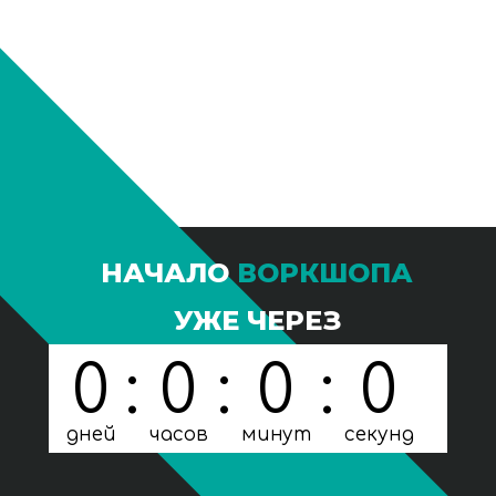
Лицензия на образовательную деятельность №
Л035-01298-77/03951066 от 10.12.2025 выдана
Департаментом образования и науки города
Москвы
© Все права защищены. 2021-2026
Персональные данные тренеров Национального образовательного
центра фитнеса и здоровья размещены на сайте с их согласия.
Посетителям сайта разрешено исключительно ознакомление
с указанными данными (доступ). Копирование, дальнейшее
использование запрещены"
НАЧАЛО
ВОРКШОПА
УЖЕ ЧЕРЕЗ
0
:
0
:
0
:
0
дней
часов
минут
секунд